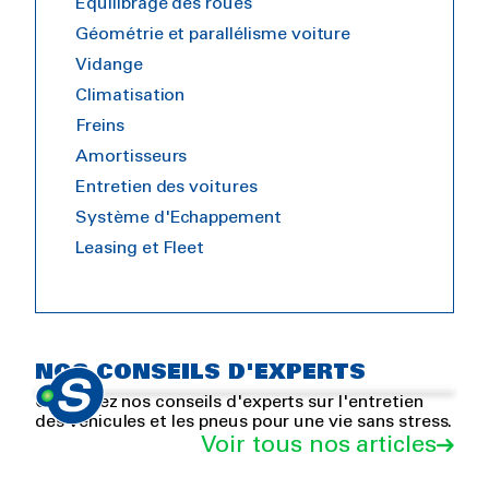
Équilibrage des roues
Géométrie et parallélisme voiture
Vidange
Climatisation
Freins
Amortisseurs
Entretien des voitures
Système d'Echappement
Leasing et Fleet
4 bonnes raisons d'acheter
10 étapes clés pour choisir vos
Est-il possible de rouler avec
des pneus premium
pneus hiver
des pneus hiver en été ?
NOS CONSEILS D'EXPERTS
Consultez nos conseils d'experts sur l'entretien
des véhicules et les pneus pour une vie sans stress.
Voir tous nos articles