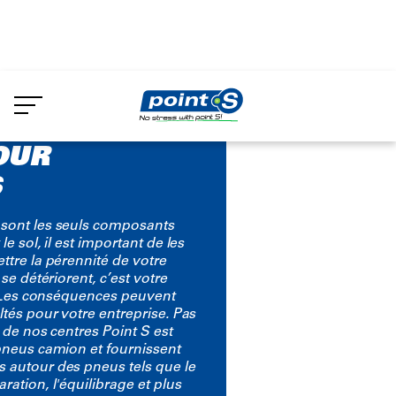
Aller
au
Services et entretien des pneus de
contenu
principal
OUR
S
sont les seuls composants
e sol, il est important de les
ttre la pérennité de votre
 se détériorent, c’est votre
 ! Les conséquences peuvent
ltés pour votre entreprise. Pas
 de nos centres Point S est
pneus camion et fournissent
 autour des pneus tels que le
ration, l'équilibrage et plus