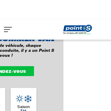
Aller
au
oint S Summer Van
contenu
principal
 SUMMER VAN
de véhicule, chaque
nduite, il y a un Point S
vous !
NDEZ-VOUS
e
Saison
Eté