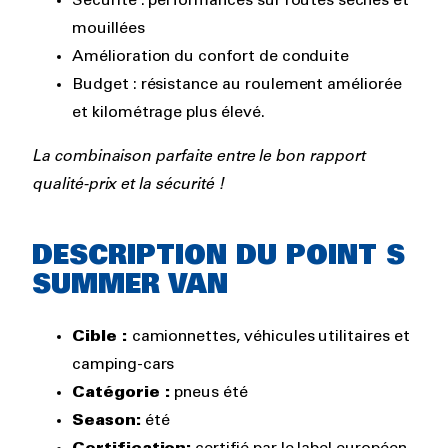
Sécurité : performances sur routes sèches et
mouillées
Amélioration du confort de conduite
Budget : résistance au roulement améliorée
et kilométrage plus élevé.
La combinaison parfaite entre le bon rapport
qualité-prix et la sécurité !
Rich
DESCRIPTION DU POINT S
text
SUMMER VAN
Cible :
camionnettes, véhicules utilitaires et
camping-cars
Catégorie :
pneus été
Season:
été