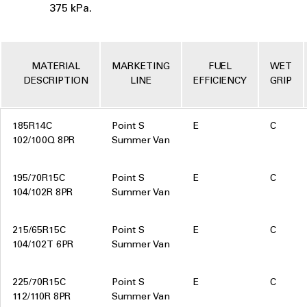
375 kPa.
MATERIAL
MARKETING
FUEL
WET
DESCRIPTION
LINE
EFFICIENCY
GRIP
185R14C
Point S
E
C
102/100Q 8PR
Summer Van
195/70R15C
Point S
E
C
104/102R 8PR
Summer Van
215/65R15C
Point S
E
C
104/102T 6PR
Summer Van
225/70R15C
Point S
E
C
112/110R 8PR
Summer Van