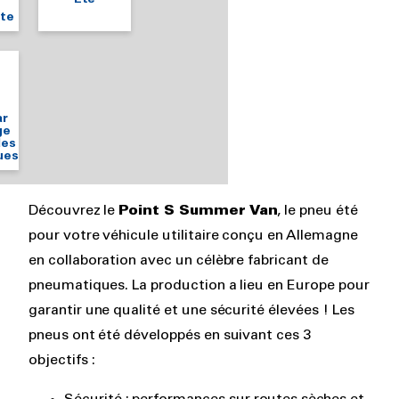
te
ar
ge
des
ues
Rich
Découvrez le
Point S Summer Van
, le pneu été
text
pour votre véhicule utilitaire conçu en Allemagne
en collaboration avec un célèbre fabricant de
pneumatiques. La production a lieu en Europe pour
garantir une qualité et une sécurité élevées ! Les
pneus ont été développés en suivant ces 3
objectifs :