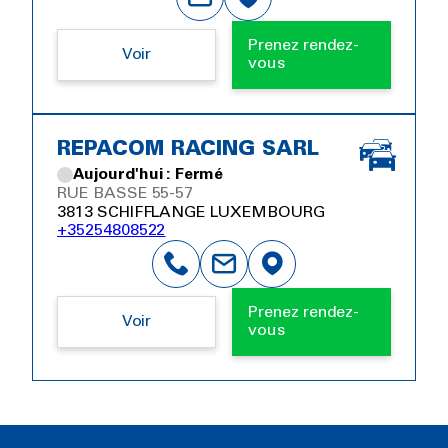
Prenez rendez-
Voir
vous
REPACOM RACING SARL
Aujourd'hui : Fermé
RUE BASSE 55-57
3813 SCHIFFLANGE LUXEMBOURG
+35254808522
Prenez rendez-
Voir
vous