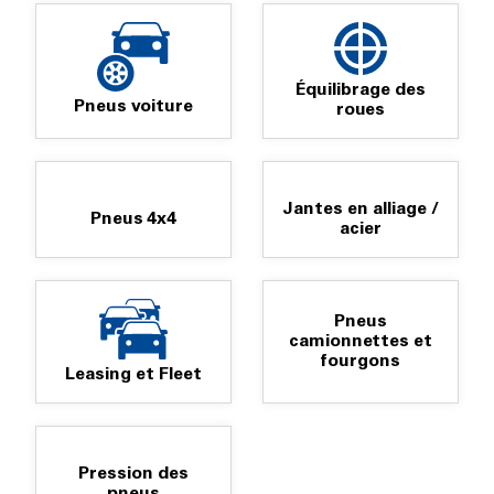
Équilibrage des
Pneus voiture
roues
Jantes en alliage /
Pneus 4x4
acier
Pneus
camionnettes et
fourgons
Leasing et Fleet
Pression des
pneus