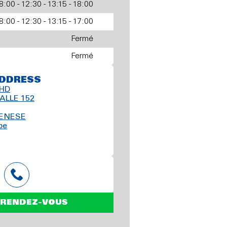
8:00 - 12:30 - 13:15 - 18:00
8:00 - 12:30 - 13:15 - 17:00
Fermé
Fermé
DDRESS
CHD
ALLE 152
GENESE
be
 RENDEZ-VOUS