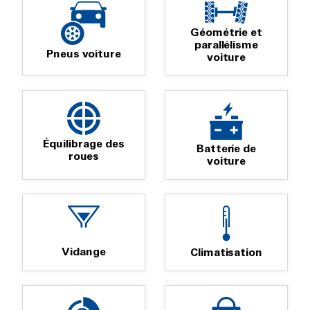
Géométrie et
parallélisme
Pneus voiture
voiture
Équilibrage des
Batterie de
roues
voiture
Vidange
Climatisation