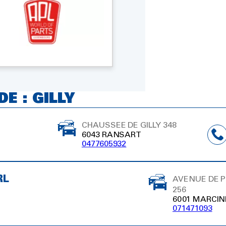
E : GILLY
CHAUSSEE DE GILLY 348
6043 RANSART
0477605932
RL
AVENUE DE PH
256
6001 MARCIN
071471093