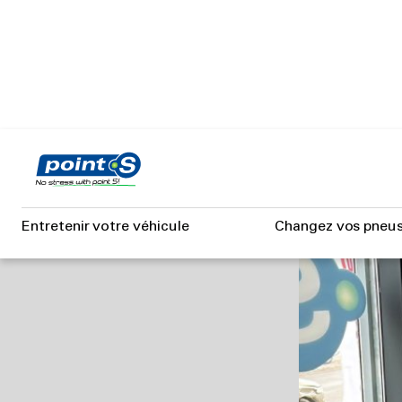
Aller
au
contenu
principal
S
Entretenir votre véhicule
Changez vos pneu