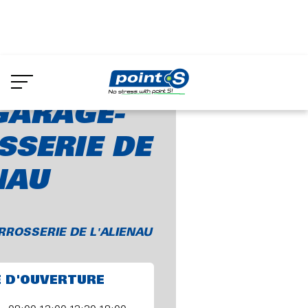
Aller
au
 GARAGE-CARROSSERIE DE L'ALIENAU
contenu
principal
GARAGE-
SSERIE DE
NAU
RROSSERIE DE L'ALIENAU
E D'OUVERTURE