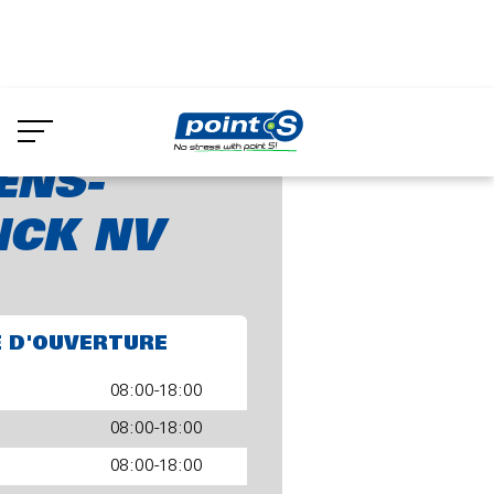
Aller
au
ENS-GEURINCK NV
contenu
principal
ENS-
NCK NV
E D'OUVERTURE
08:00-18:00
08:00-18:00
08:00-18:00