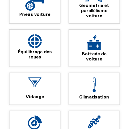
Géométrie et
parallélisme
Pneus voiture
voiture
Équilibrage des
Batterie de
roues
voiture
Vidange
Climatisation