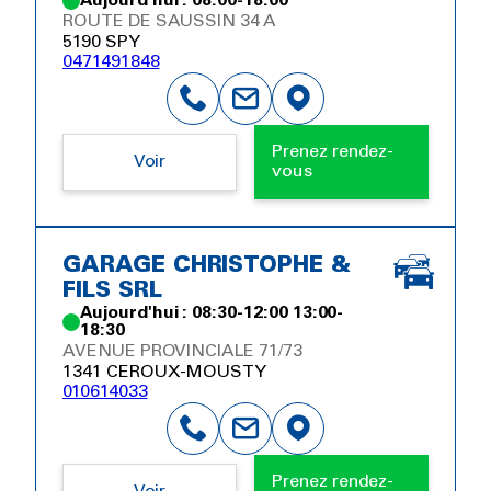
Aujourd'hui : 08:00-18:00
ROUTE DE SAUSSIN 34 A
5190 SPY
0471491848
Prenez rendez-
Voir
vous
GARAGE CHRISTOPHE &
FILS SRL
Aujourd'hui : 08:30-12:00 13:00-
18:30
AVENUE PROVINCIALE 71/73
1341 CEROUX-MOUSTY
010614033
Prenez rendez-