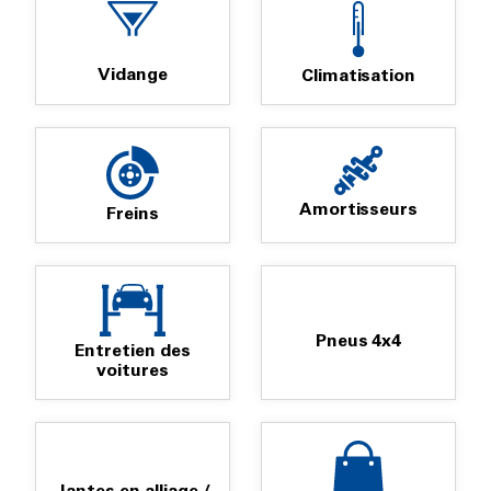
Vidange
Climatisation
Amortisseurs
Freins
Pneus 4x4
Entretien des
voitures