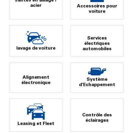
Jantes en alliage /
acier
Accessoires pour
voiture
Services
électriques
lavage de voiture
automobiles
Alignement
Système
électronique
d'Echappement
Contrôle des
éclairages
Leasing et Fleet