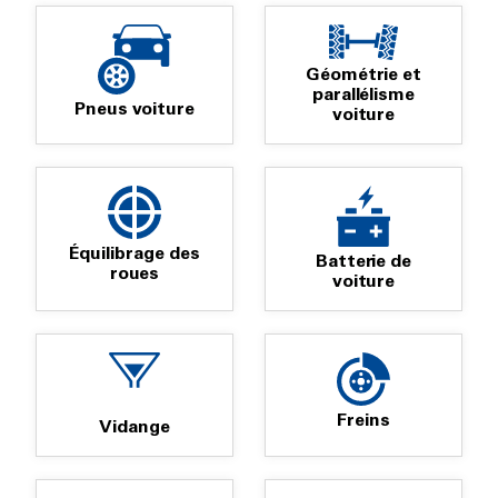
Géométrie et
parallélisme
Pneus voiture
voiture
Équilibrage des
Batterie de
roues
voiture
Freins
Vidange