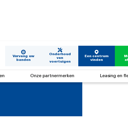
Onderhoud
Vervang uw
Een centrum
M
van
banden
vinden
a
voertuigen
en
Onze partnermerken
Leasing en fl