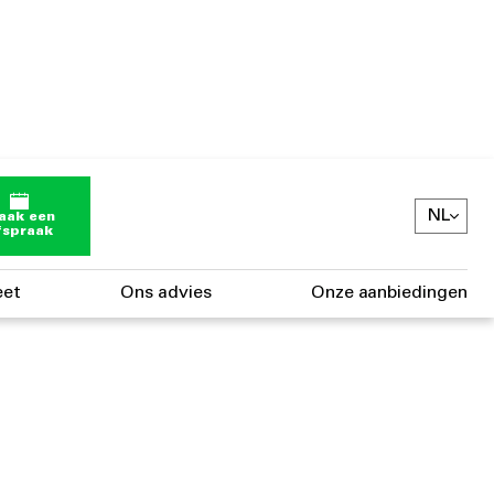
NL
aak een
fspraak
eet
Ons advies
Onze aanbiedingen