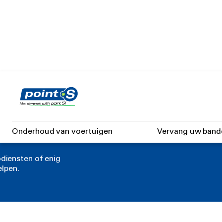
Skip
to
main
content
Onderhoud van voertuigen
Vervang uw band
diensten of enig
elpen.