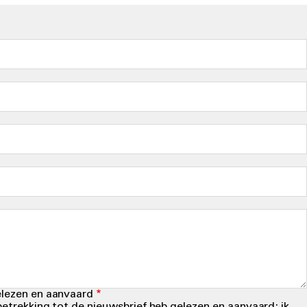
elezen en aanvaard
betrekking tot de nieuwsbrief heb gelezen en aanvaard; ik