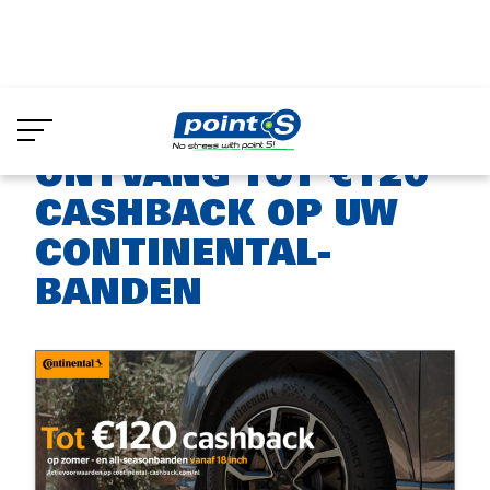
Skip
to
Aanbiedingen
Cashback Continental
main
content
ONTVANG TOT €120
CASHBACK OP UW
CONTINENTAL-
BANDEN