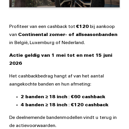
Rich
Profiteer van een cashback tot
€120
bij aankoop
text
van
Continental zomer- of allseasonbanden
in België, Luxemburg of Nederland.
Actie geldig van 1 mei tot en met 15 juni
2026
Het cashbackbedrag hangt af van het aantal
aangekochte banden en hun afmeting:
2 banden ≥ 18 inch
:
€60 cashback
4 banden ≥ 18 inch
:
€120 cashback
De deelnemende bandenmodellen vindt u terug in
de actievoorwaarden.