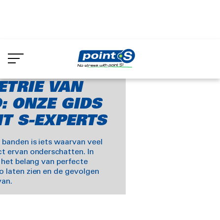
Skip
to
houd van uw auto
De geometrie van
main
nt S-experts
content
ETRIE VAN
: ONZE GIDS
T S-EXPERTS
banden is iets waarvan veel
t ervan onderschatten. In
 het belang van perfecte
 laten zien en de gevolgen
van.