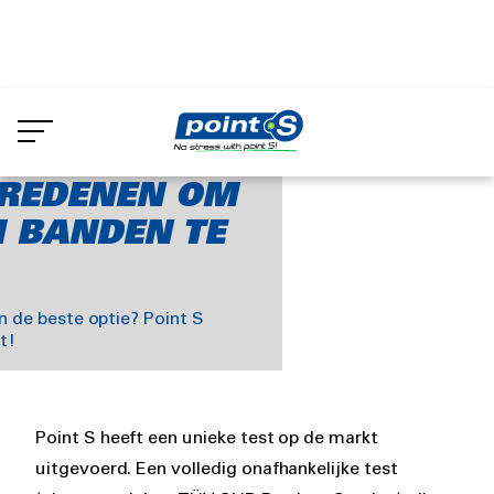
Skip
to
nadvies
4 goede redenen om
main
content
 REDENEN OM
 BANDEN TE
 de beste optie? Point S
t!
Rich
Point S heeft een unieke test op de markt
text
uitgevoerd. Een volledig onafhankelijke test