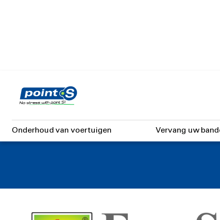
Skip
to
main
content
Onderhoud van voertuigen
Vervang uw band