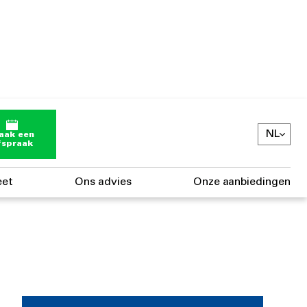
NL
aak een
fspraak
eet
Ons advies
Onze aanbiedingen