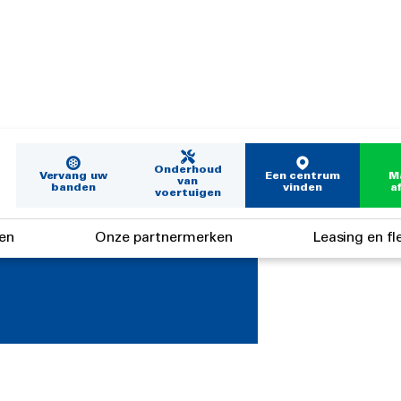
Onderhoud
Vervang uw
Een centrum
M
van
banden
vinden
a
voertuigen
en
Onze partnermerken
Leasing en fl