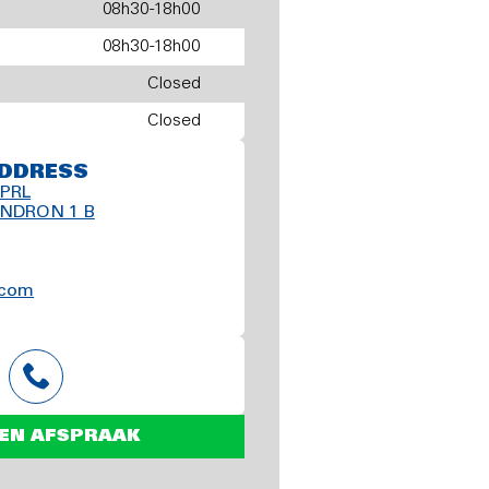
08h30-18h00
08h30-18h00
Closed
Closed
DDRESS
PRL
NDRON 1 B
.com
EN AFSPRAAK