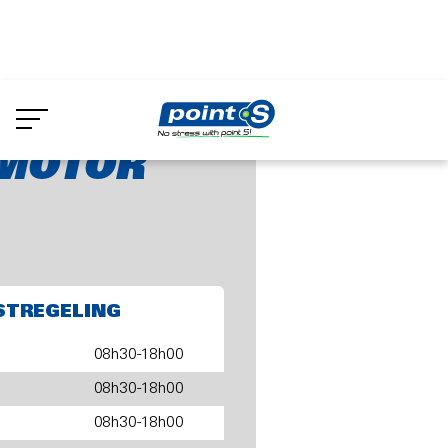
Skip
to
-MOTOR SPRL
main
content
-MOTOR
STREGELING
08h30-18h00
08h30-18h00
08h30-18h00