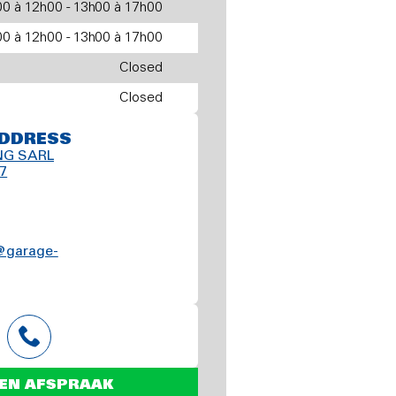
0 à 12h00 - 13h00 à 17h00
0 à 12h00 - 13h00 à 17h00
Closed
Closed
DDRESS
NG SARL
7
s@garage-
EN AFSPRAAK