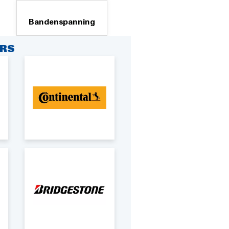
Bandenspanning
RS